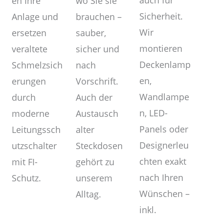
auch für
wo Sie sie
en Ihre
Sicherheit.
brauchen –
Anlage und
Wir
sauber,
ersetzen
montieren
sicher und
veraltete
Deckenlamp
nach
Schmelzsich
en,
Vorschrift.
erungen
Wandlampe
Auch der
durch
n, LED-
Austausch
moderne
Panels oder
alter
Leitungssch
Designerleu
Steckdosen
utzschalter
chten exakt
gehört zu
mit FI-
nach Ihren
unserem
Schutz.
Wünschen –
Alltag.
inkl.