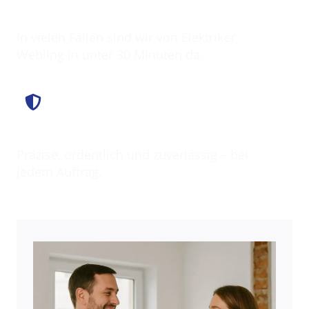
Schnell vor Ort
In vielen Fällen sind wir von Elektriker
Webling in unter 30 Minuten da.
Saubere Arbeit
Präzise, ordentlich und zuverlässig – bei
jedem Auftrag.