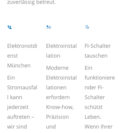
zuverlässig betreut.
Elektroinstal
Elektronotdi
FI-Schalter
lation
enst
tauschen
München
Moderne
Ein
Elektroinstal
Ein
funktioniere
lationen
Stromausfal
nder FI-
erfordern
l kann
Schalter
Know-how,
jederzeit
schützt
Präzision
auftreten –
Leben.
und
wir sind
Wenn Ihrer