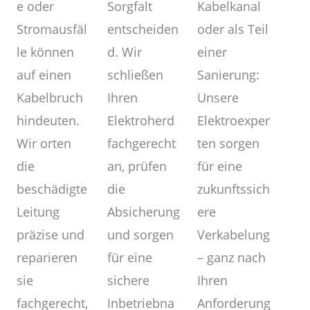
Kabelkanal
Sorgfalt
e oder
oder als Teil
entscheiden
Stromausfäl
einer
d. Wir
le können
Sanierung:
schließen
auf einen
Unsere
Ihren
Kabelbruch
Elektroexper
Elektroherd
hindeuten.
ten sorgen
fachgerecht
Wir orten
für eine
an, prüfen
die
zukunftssich
die
beschädigte
ere
Absicherung
Leitung
Verkabelung
und sorgen
präzise und
– ganz nach
für eine
reparieren
Ihren
sichere
sie
Anforderung
Inbetriebna
fachgerecht,