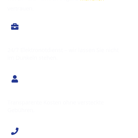
vertrauen.
Immer erreichbar
24/7 Elektronotdienst – wir lassen Sie nicht
im Dunkeln stehen.
Klarer Preis
Transparente Kosten ohne versteckte
Gebühren.