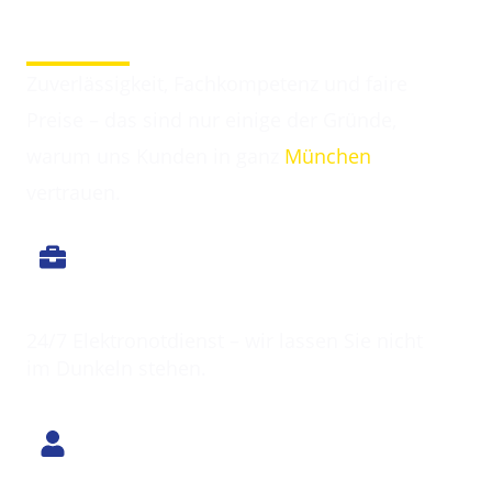
Darum entscheiden sich Kunden für Elektriker
Walpertshofen
Zuverlässigkeit, Fachkompetenz und faire
Preise – das sind nur einige der Gründe,
warum uns Kunden in ganz
München
vertrauen.
Immer erreichbar
24/7 Elektronotdienst – wir lassen Sie nicht
im Dunkeln stehen.