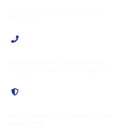
Klarer Preis
Transparente Kosten ohne versteckte
Gebühren.
Schnell vor Ort
In vielen Fällen sind wir von Elektriker
Walpertshofen in unter 30 Minuten da.
Saubere Arbeit
Präzise, ordentlich und zuverlässig – bei
jedem Auftrag.