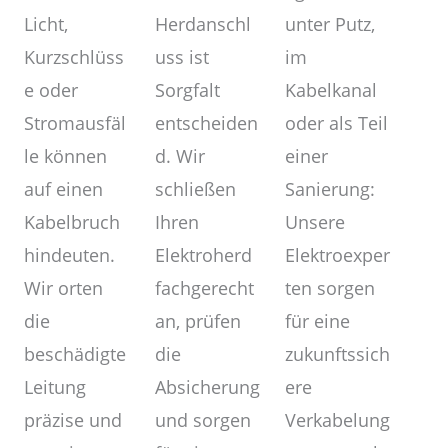
unter Putz,
Herdanschl
Licht,
im
uss ist
Kurzschlüss
Kabelkanal
Sorgfalt
e oder
oder als Teil
entscheiden
Stromausfäl
einer
d. Wir
le können
Sanierung:
schließen
auf einen
Unsere
Ihren
Kabelbruch
Elektroexper
Elektroherd
hindeuten.
ten sorgen
fachgerecht
Wir orten
für eine
an, prüfen
die
zukunftssich
die
beschädigte
ere
Absicherung
Leitung
Verkabelung
und sorgen
präzise und