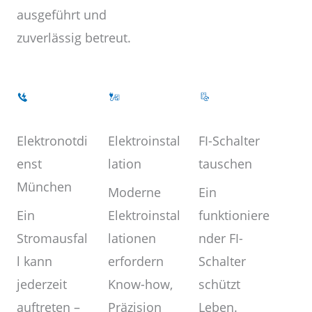
ausgeführt und
zuverlässig betreut.
Elektroinstal
Elektronotdi
FI-Schalter
lation
enst
tauschen
München
Moderne
Ein
Elektroinstal
Ein
funktioniere
lationen
Stromausfal
nder FI-
erfordern
l kann
Schalter
Know-how,
jederzeit
schützt
Präzision
auftreten –
Leben.