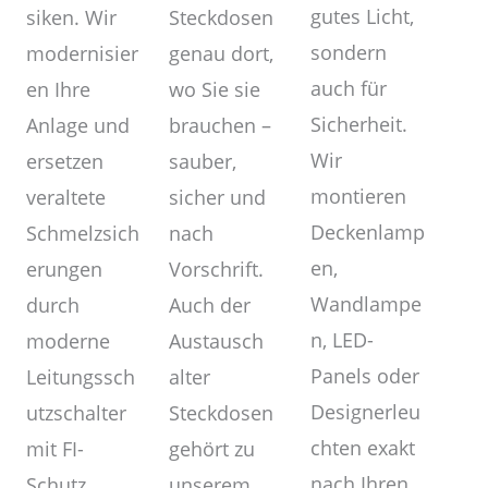
gutes Licht,
Steckdosen
siken. Wir
sondern
genau dort,
modernisier
auch für
wo Sie sie
en Ihre
Sicherheit.
brauchen –
Anlage und
Wir
sauber,
ersetzen
montieren
sicher und
veraltete
Deckenlamp
nach
Schmelzsich
en,
Vorschrift.
erungen
Wandlampe
Auch der
durch
n, LED-
Austausch
moderne
Panels oder
alter
Leitungssch
Designerleu
Steckdosen
utzschalter
chten exakt
gehört zu
mit FI-
nach Ihren
unserem
Schutz.