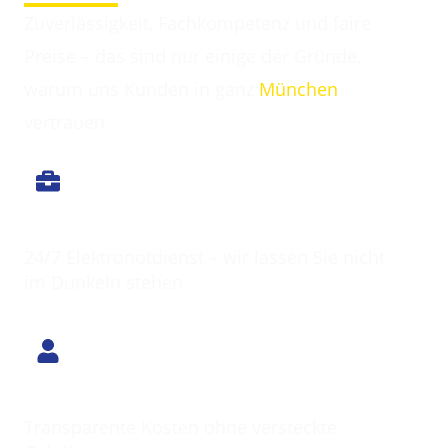
Zuverlässigkeit, Fachkompetenz und faire
Preise – das sind nur einige der Gründe,
warum uns Kunden in ganz
München
vertrauen.
Immer erreichbar
24/7 Elektronotdienst – wir lassen Sie nicht
im Dunkeln stehen.
Klarer Preis
Transparente Kosten ohne versteckte