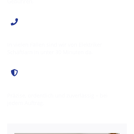
Gebühren.
Schnell vor Ort
In vielen Fällen sind wir von Elektriker
Schäftlarn in unter 30 Minuten da.
Saubere Arbeit
Präzise, ordentlich und zuverlässig – bei
jedem Auftrag.