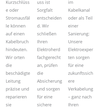
im
uss ist
Kurzschlüss
Kabelkanal
Sorgfalt
e oder
oder als Teil
entscheiden
Stromausfäl
einer
d. Wir
le können
Sanierung:
schließen
auf einen
Unsere
Ihren
Kabelbruch
Elektroexper
Elektroherd
hindeuten.
ten sorgen
fachgerecht
Wir orten
für eine
an, prüfen
die
zukunftssich
die
beschädigte
ere
Absicherung
Leitung
Verkabelung
und sorgen
präzise und
– ganz nach
für eine
reparieren
Ihren
sichere
sie