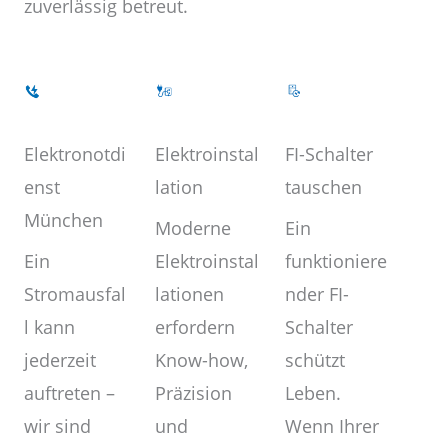
zuverlässig betreut.
Elektroinstal
Elektronotdi
FI-Schalter
lation
enst
tauschen
München
Moderne
Ein
Elektroinstal
Ein
funktioniere
lationen
Stromausfal
nder FI-
erfordern
l kann
Schalter
Know-how,
jederzeit
schützt
Präzision
auftreten –
Leben.
und
wir sind
Wenn Ihrer