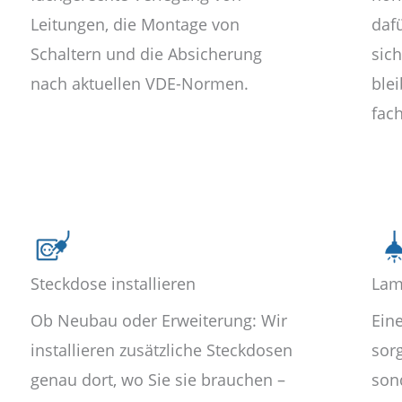
Leitungen, die Montage von
dafü
Schaltern und die Absicherung
sic
nach aktuellen VDE-Normen.
blei
fac
Steckdose installieren
Lam
Ob Neubau oder Erweiterung: Wir
Ein
installieren zusätzliche Steckdosen
sorg
genau dort, wo Sie sie brauchen –
son