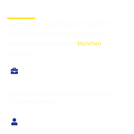
Darum entscheiden sich Kunden für Elektriker
Ottendichl
Zuverlässigkeit, Fachkompetenz und faire
Preise – das sind nur einige der Gründe,
warum uns Kunden in ganz
München
vertrauen.
Immer erreichbar
24/7 Elektronotdienst – wir lassen Sie nicht
im Dunkeln stehen.