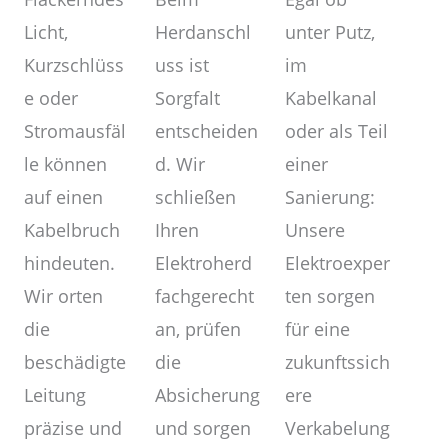
unter Putz,
Herdanschl
Licht,
im
uss ist
Kurzschlüss
Kabelkanal
Sorgfalt
e oder
oder als Teil
entscheiden
Stromausfäl
einer
d. Wir
le können
Sanierung:
schließen
auf einen
Unsere
Ihren
Kabelbruch
Elektroexper
Elektroherd
hindeuten.
ten sorgen
fachgerecht
Wir orten
für eine
an, prüfen
die
zukunftssich
die
beschädigte
ere
Absicherung
Leitung
Verkabelung
und sorgen
präzise und