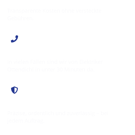
Klarer Preis
Transparente Kosten ohne versteckte
Gebühren.
Schnell vor Ort
In vielen Fällen sind wir von Elektriker
Ottendichl in unter 30 Minuten da.
Saubere Arbeit
Präzise, ordentlich und zuverlässig – bei
jedem Auftrag.