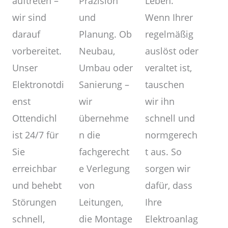
Präzision
auftreten –
Leben.
und
wir sind
Wenn Ihrer
Planung. Ob
darauf
regelmäßig
Neubau,
vorbereitet.
auslöst oder
Umbau oder
Unser
veraltet ist,
Sanierung –
Elektronotdi
tauschen
wir
enst
wir ihn
übernehme
Ottendichl
schnell und
n die
ist 24/7 für
normgerech
fachgerecht
Sie
t aus. So
e Verlegung
erreichbar
sorgen wir
von
und behebt
dafür, dass
Leitungen,
Störungen
Ihre
die Montage
schnell,
Elektroanlag