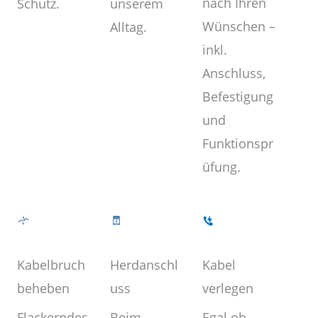
nach Ihren
unserem
Schutz.
Wünschen –
Alltag.
inkl.
Anschluss,
Befestigung
und
Funktionspr
üfung.
Kabel
Herdanschl
Kabelbruch
verlegen
uss
beheben
Egal ob
Beim
Flackerndes