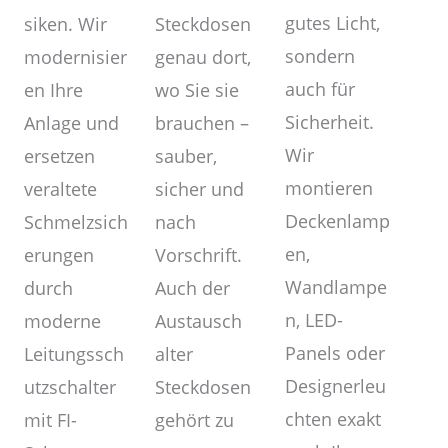
gutes Licht,
Steckdosen
siken. Wir
sondern
genau dort,
modernisier
auch für
wo Sie sie
en Ihre
Sicherheit.
brauchen –
Anlage und
Wir
sauber,
ersetzen
montieren
sicher und
veraltete
Deckenlamp
nach
Schmelzsich
en,
Vorschrift.
erungen
Wandlampe
Auch der
durch
n, LED-
Austausch
moderne
Panels oder
alter
Leitungssch
Designerleu
Steckdosen
utzschalter
chten exakt
gehört zu
mit FI-