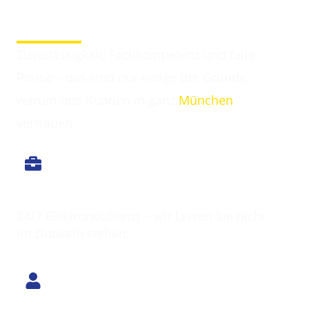
Darum entscheiden sich Kunden für Elektriker
Neufinsing
Zuverlässigkeit, Fachkompetenz und faire
Preise – das sind nur einige der Gründe,
warum uns Kunden in ganz
München
vertrauen.
Immer erreichbar
24/7 Elektronotdienst – wir lassen Sie nicht
im Dunkeln stehen.