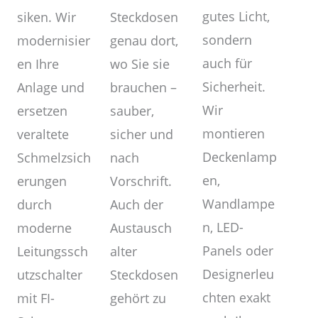
gutes Licht,
Steckdosen
siken. Wir
sondern
genau dort,
modernisier
auch für
wo Sie sie
en Ihre
Sicherheit.
brauchen –
Anlage und
Wir
sauber,
ersetzen
montieren
sicher und
veraltete
Deckenlamp
nach
Schmelzsich
en,
Vorschrift.
erungen
Wandlampe
Auch der
durch
n, LED-
Austausch
moderne
Panels oder
alter
Leitungssch
Designerleu
Steckdosen
utzschalter
chten exakt
gehört zu
mit FI-