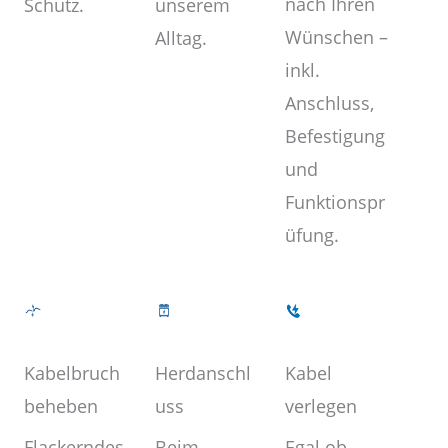
nach Ihren
unserem
Schutz.
Wünschen –
Alltag.
inkl.
Anschluss,
Befestigung
und
Funktionspr
üfung.
Kabel
Herdanschl
Kabelbruch
verlegen
uss
beheben
Egal ob
Beim
Flackerndes