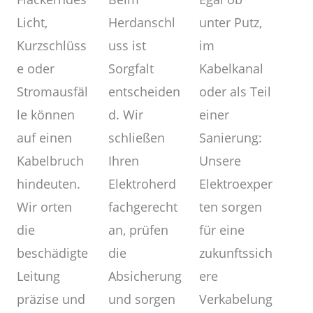
unter Putz,
Herdanschl
Licht,
im
uss ist
Kurzschlüss
Kabelkanal
Sorgfalt
e oder
oder als Teil
entscheiden
Stromausfäl
einer
d. Wir
le können
Sanierung:
schließen
auf einen
Unsere
Ihren
Kabelbruch
Elektroexper
Elektroherd
hindeuten.
ten sorgen
fachgerecht
Wir orten
für eine
an, prüfen
die
zukunftssich
die
beschädigte
ere
Absicherung
Leitung
Verkabelung
und sorgen
präzise und