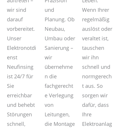
Präzision
auftreten –
Leben.
und
wir sind
Wenn Ihrer
Planung. Ob
darauf
regelmäßig
Neubau,
vorbereitet.
auslöst oder
Umbau oder
Unser
veraltet ist,
Sanierung –
Elektronotdi
tauschen
wir
enst
wir ihn
übernehme
Neufinsing
schnell und
n die
ist 24/7 für
normgerech
fachgerecht
Sie
t aus. So
e Verlegung
erreichbar
sorgen wir
von
und behebt
dafür, dass
Leitungen,
Störungen
Ihre
die Montage
schnell,
Elektroanlag