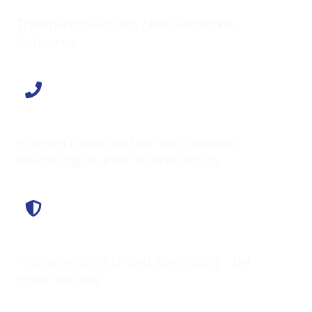
Klarer Preis
Transparente Kosten ohne versteckte
Gebühren.
Schnell vor Ort
In vielen Fällen sind wir von Elektriker
Neufinsing in unter 30 Minuten da.
Saubere Arbeit
Präzise, ordentlich und zuverlässig – bei
jedem Auftrag.