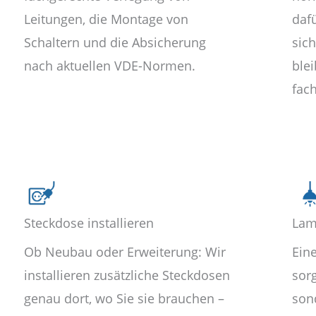
Leitungen, die Montage von
dafü
Schaltern und die Absicherung
sic
nach aktuellen VDE-Normen.
blei
fac
Steckdose installieren
Lam
Ob Neubau oder Erweiterung: Wir
Ein
installieren zusätzliche Steckdosen
sorg
genau dort, wo Sie sie brauchen –
son