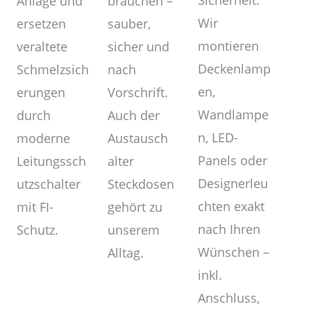
Sicherheit.
brauchen –
Anlage und
Wir
sauber,
ersetzen
montieren
sicher und
veraltete
Deckenlamp
nach
Schmelzsich
en,
Vorschrift.
erungen
Wandlampe
Auch der
durch
n, LED-
Austausch
moderne
Panels oder
alter
Leitungssch
Designerleu
Steckdosen
utzschalter
chten exakt
gehört zu
mit FI-
nach Ihren
unserem
Schutz.
Wünschen –
Alltag.
inkl.
Anschluss,