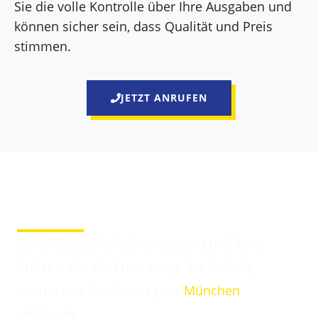
Sie die volle Kontrolle über Ihre Ausgaben und
können sicher sein, dass Qualität und Preis
stimmen.
JETZT ANRUFEN
Darum entscheiden sich Kunden für Elektriker
Giesing
Zuverlässigkeit, Fachkompetenz und faire
Preise – das sind nur einige der Gründe,
warum uns Kunden in ganz
München
vertrauen.