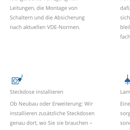
Leitungen, die Montage von
dafü
Schaltern und die Absicherung
sic
nach aktuellen VDE-Normen.
blei
fac
Steckdose installieren
Lam
Ob Neubau oder Erweiterung: Wir
Ein
installieren zusätzliche Steckdosen
sorg
genau dort, wo Sie sie brauchen –
son