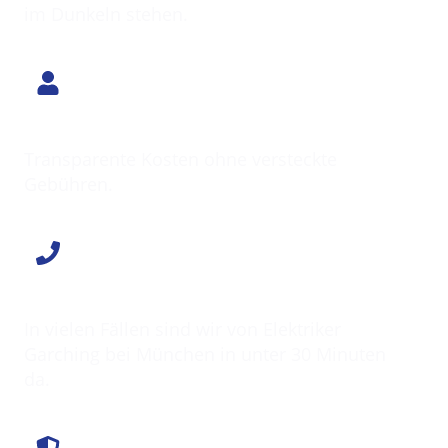
im Dunkeln stehen.
Klarer Preis
Transparente Kosten ohne versteckte
Gebühren.
Schnell vor Ort
In vielen Fällen sind wir von Elektriker
Garching bei München in unter 30 Minuten
da.