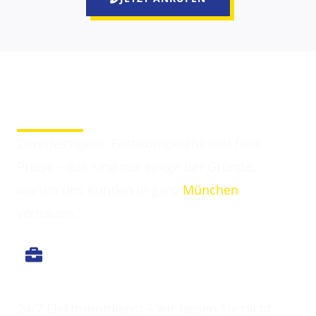
Darum entscheiden sich Kunden für Elektriker
Garching bei München
Zuverlässigkeit, Fachkompetenz und faire
Preise – das sind nur einige der Gründe,
warum uns Kunden in ganz
München
vertrauen.
Immer erreichbar
24/7 Elektronotdienst – wir lassen Sie nicht