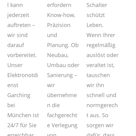
erfordern
l kann
Schalter
Know-how,
jederzeit
schützt
Präzision
auftreten –
Leben.
und
wir sind
Wenn Ihrer
Planung. Ob
darauf
regelmäßig
Neubau,
vorbereitet.
auslöst oder
Umbau oder
Unser
veraltet ist,
Sanierung –
Elektronotdi
tauschen
wir
enst
wir ihn
übernehme
Garching
schnell und
n die
bei
normgerech
fachgerecht
München ist
t aus. So
e Verlegung
24/7 für Sie
sorgen wir
von
erreichbar
dafür, dass