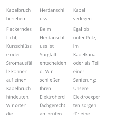
Kabel
Herdanschl
Kabelbruch
verlegen
uss
beheben
Egal ob
Beim
Flackerndes
unter Putz,
Herdanschl
Licht,
im
uss ist
Kurzschlüss
Kabelkanal
Sorgfalt
e oder
oder als Teil
entscheiden
Stromausfäl
einer
d. Wir
le können
Sanierung:
schließen
auf einen
Unsere
Ihren
Kabelbruch
Elektroexper
Elektroherd
hindeuten.
ten sorgen
fachgerecht
Wir orten
für eine
an, prüfen
die