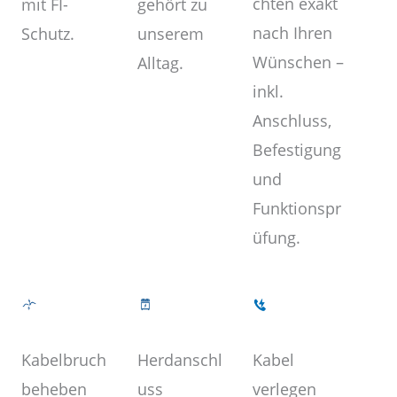
chten exakt
gehört zu
mit FI-
nach Ihren
unserem
Schutz.
Wünschen –
Alltag.
inkl.
Anschluss,
Befestigung
und
Funktionspr
üfung.
Kabel
Herdanschl
Kabelbruch
verlegen
uss
beheben