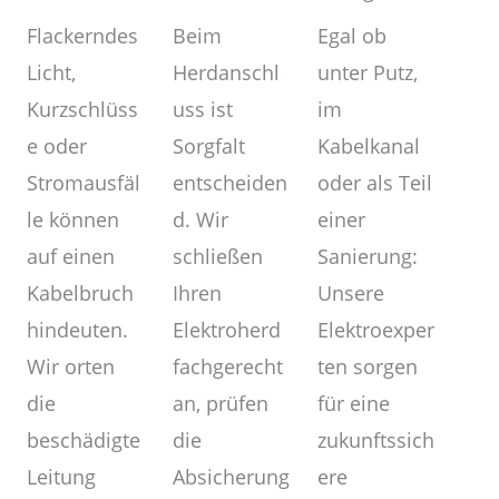
Egal ob
Beim
Flackerndes
unter Putz,
Herdanschl
Licht,
im
uss ist
Kurzschlüss
Kabelkanal
Sorgfalt
e oder
oder als Teil
entscheiden
Stromausfäl
einer
d. Wir
le können
Sanierung:
schließen
auf einen
Unsere
Ihren
Kabelbruch
Elektroexper
Elektroherd
hindeuten.
ten sorgen
fachgerecht
Wir orten
für eine
an, prüfen
die
zukunftssich
die
beschädigte
ere
Absicherung
Leitung