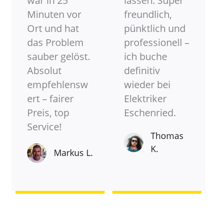
war in 25
lassen. Super
Minuten vor
freundlich,
Ort und hat
pünktlich und
das Problem
professionell –
sauber gelöst.
ich buche
Absolut
definitiv
empfehlensw
wieder bei
ert – fairer
Elektriker
Preis, top
Eschenried.
Service!
Thomas
K.
Markus L.