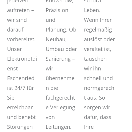
Know-how,
jederzeit
schützt
Präzision
auftreten –
Leben.
und
wir sind
Wenn Ihrer
Planung. Ob
darauf
regelmäßig
Neubau,
vorbereitet.
auslöst oder
Umbau oder
Unser
veraltet ist,
Sanierung –
Elektronotdi
tauschen
wir
enst
wir ihn
übernehme
Eschenried
schnell und
n die
ist 24/7 für
normgerech
fachgerecht
Sie
t aus. So
e Verlegung
erreichbar
sorgen wir
von
und behebt
dafür, dass
Leitungen,
Störungen
Ihre