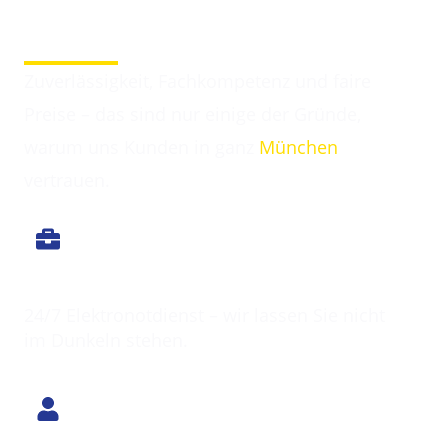
Darum entscheiden sich Kunden für Elektriker
Eschenried
Zuverlässigkeit, Fachkompetenz und faire
Preise – das sind nur einige der Gründe,
warum uns Kunden in ganz
München
vertrauen.
Immer erreichbar
24/7 Elektronotdienst – wir lassen Sie nicht
im Dunkeln stehen.