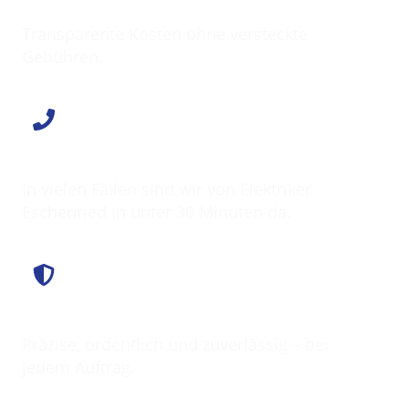
Klarer Preis
Transparente Kosten ohne versteckte
Gebühren.
Schnell vor Ort
In vielen Fällen sind wir von Elektriker
Eschenried in unter 30 Minuten da.
Saubere Arbeit
Präzise, ordentlich und zuverlässig – bei
jedem Auftrag.