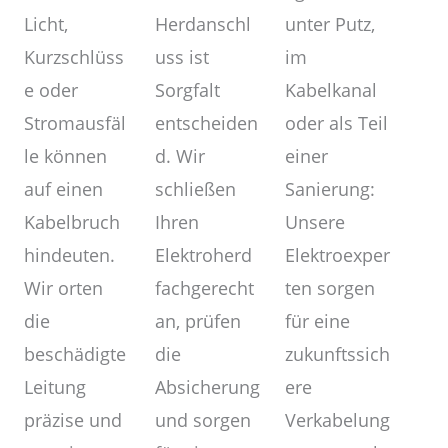
unter Putz,
Herdanschl
Licht,
im
uss ist
Kurzschlüss
Kabelkanal
Sorgfalt
e oder
oder als Teil
entscheiden
Stromausfäl
einer
d. Wir
le können
Sanierung:
schließen
auf einen
Unsere
Ihren
Kabelbruch
Elektroexper
Elektroherd
hindeuten.
ten sorgen
fachgerecht
Wir orten
für eine
an, prüfen
die
zukunftssich
die
beschädigte
ere
Absicherung
Leitung
Verkabelung
und sorgen
präzise und