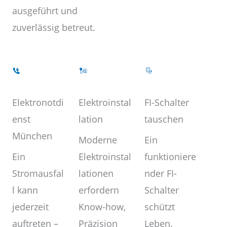
ausgeführt und
zuverlässig betreut.
Elektroinstal
Elektronotdi
FI-Schalter
lation
enst
tauschen
München
Moderne
Ein
Elektroinstal
Ein
funktioniere
lationen
Stromausfal
nder FI-
erfordern
l kann
Schalter
Know-how,
jederzeit
schützt
Präzision
auftreten –
Leben.