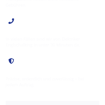
Gebühren.
Schnell vor Ort
In vielen Fällen sind wir von Elektriker
Englschalking in unter 30 Minuten da.
Saubere Arbeit
Präzise, ordentlich und zuverlässig – bei
jedem Auftrag.