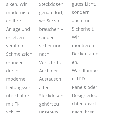
gutes Licht,
Steckdosen
siken. Wir
sondern
genau dort,
modernisier
auch für
wo Sie sie
en Ihre
Sicherheit.
brauchen –
Anlage und
Wir
sauber,
ersetzen
montieren
sicher und
veraltete
Deckenlamp
nach
Schmelzsich
en,
Vorschrift.
erungen
Wandlampe
Auch der
durch
n, LED-
Austausch
moderne
Panels oder
alter
Leitungssch
Designerleu
Steckdosen
utzschalter
chten exakt
gehört zu
mit FI-
nach Ihren
unserem
Schutz.