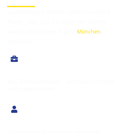
Englschalking
Zuverlässigkeit, Fachkompetenz und faire
Preise – das sind nur einige der Gründe,
warum uns Kunden in ganz
München
vertrauen.
Immer erreichbar
24/7 Elektronotdienst – wir lassen Sie nicht
im Dunkeln stehen.
Klarer Preis
Transparente Kosten ohne versteckte