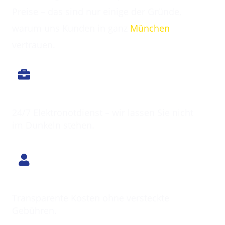
Preise – das sind nur einige der Gründe,
warum uns Kunden in ganz
München
vertrauen.
Immer erreichbar
24/7 Elektronotdienst – wir lassen Sie nicht
im Dunkeln stehen.
Klarer Preis
Transparente Kosten ohne versteckte
Gebühren.