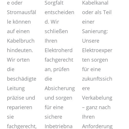
Kabelkanal
Sorgfalt
e oder
oder als Teil
entscheiden
Stromausfäl
einer
d. Wir
le können
Sanierung:
schließen
auf einen
Unsere
Ihren
Kabelbruch
Elektroexper
Elektroherd
hindeuten.
ten sorgen
fachgerecht
Wir orten
für eine
an, prüfen
die
zukunftssich
die
beschädigte
ere
Absicherung
Leitung
Verkabelung
und sorgen
präzise und
– ganz nach
für eine
reparieren
Ihren
sichere
sie
Anforderung
Inbetriebna
fachgerecht,