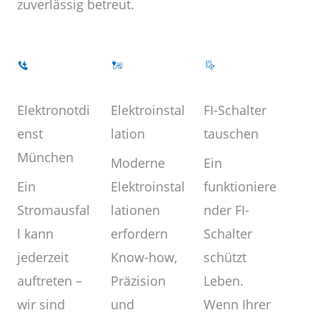
zuverlässig betreut.
Elektroinstal
Elektronotdi
FI-Schalter
lation
enst
tauschen
München
Moderne
Ein
Elektroinstal
Ein
funktioniere
lationen
Stromausfal
nder FI-
erfordern
l kann
Schalter
Know-how,
jederzeit
schützt
Präzision
auftreten –
Leben.
und
wir sind
Wenn Ihrer