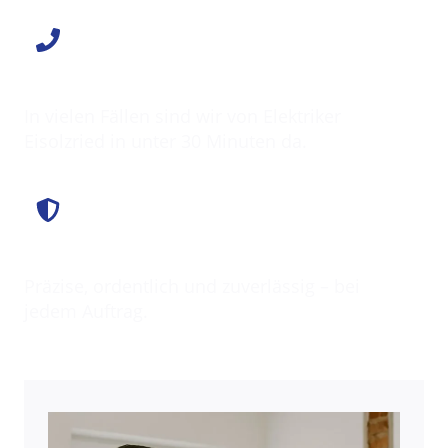
Schnell vor Ort
In vielen Fällen sind wir von Elektriker
Eisolzried in unter 30 Minuten da.
Saubere Arbeit
Präzise, ordentlich und zuverlässig – bei
jedem Auftrag.