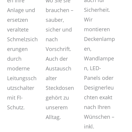
auch für
wo Sie sie
en Ihre
Sicherheit.
brauchen –
Anlage und
Wir
sauber,
ersetzen
montieren
sicher und
veraltete
Deckenlamp
nach
Schmelzsich
en,
Vorschrift.
erungen
Wandlampe
Auch der
durch
n, LED-
Austausch
moderne
Panels oder
alter
Leitungssch
Designerleu
Steckdosen
utzschalter
chten exakt
gehört zu
mit FI-
nach Ihren
unserem
Schutz.
Wünschen –
Alltag.
inkl.