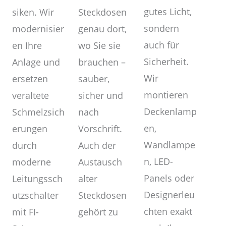
gutes Licht,
Steckdosen
siken. Wir
sondern
genau dort,
modernisier
auch für
wo Sie sie
en Ihre
Sicherheit.
brauchen –
Anlage und
Wir
sauber,
ersetzen
montieren
sicher und
veraltete
Deckenlamp
nach
Schmelzsich
en,
Vorschrift.
erungen
Wandlampe
Auch der
durch
n, LED-
Austausch
moderne
Panels oder
alter
Leitungssch
Designerleu
Steckdosen
utzschalter
chten exakt
gehört zu
mit FI-