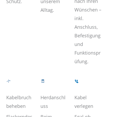
nach Ihren
unserem
Schutz.
Wünschen –
Alltag.
inkl.
Anschluss,
Befestigung
und
Funktionspr
üfung.
Kabel
Herdanschl
Kabelbruch
verlegen
uss
beheben
Egal ob
Beim
Flackerndes