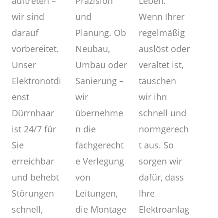
Präzision
auftreten –
Leben.
und
wir sind
Wenn Ihrer
Planung. Ob
darauf
regelmäßig
Neubau,
vorbereitet.
auslöst oder
Umbau oder
Unser
veraltet ist,
Sanierung –
Elektronotdi
tauschen
wir
enst
wir ihn
übernehme
Dürrnhaar
schnell und
n die
ist 24/7 für
normgerech
fachgerecht
Sie
t aus. So
e Verlegung
erreichbar
sorgen wir
von
und behebt
dafür, dass
Leitungen,
Störungen
Ihre
die Montage
schnell,
Elektroanlag