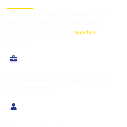
Dürrnhaar
Zuverlässigkeit, Fachkompetenz und faire
Preise – das sind nur einige der Gründe,
warum uns Kunden in ganz
München
vertrauen.
Immer erreichbar
24/7 Elektronotdienst – wir lassen Sie nicht
im Dunkeln stehen.
Klarer Preis