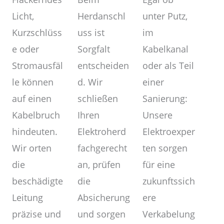
unter Putz,
Herdanschl
Licht,
im
uss ist
Kurzschlüss
Kabelkanal
Sorgfalt
e oder
oder als Teil
entscheiden
Stromausfäl
einer
d. Wir
le können
Sanierung:
schließen
auf einen
Unsere
Ihren
Kabelbruch
Elektroexper
Elektroherd
hindeuten.
ten sorgen
fachgerecht
Wir orten
für eine
an, prüfen
die
zukunftssich
die
beschädigte
ere
Absicherung
Leitung
Verkabelung
und sorgen
präzise und