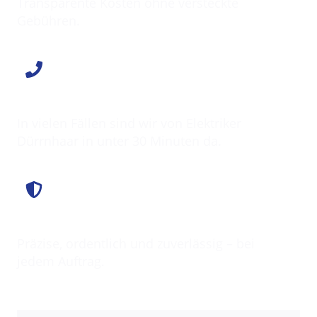
Transparente Kosten ohne versteckte
Gebühren.
Schnell vor Ort
In vielen Fällen sind wir von Elektriker
Dürrnhaar in unter 30 Minuten da.
Saubere Arbeit
Präzise, ordentlich und zuverlässig – bei
jedem Auftrag.