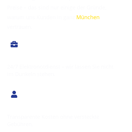
Preise – das sind nur einige der Gründe,
warum uns Kunden in ganz
München
vertrauen.
Immer erreichbar
24/7 Elektronotdienst – wir lassen Sie nicht
im Dunkeln stehen.
Klarer Preis
Transparente Kosten ohne versteckte
Gebühren.