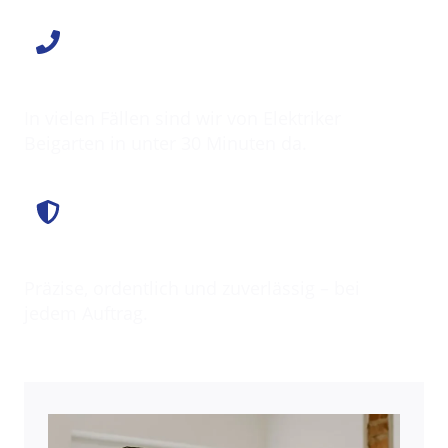
Schnell vor Ort
In vielen Fällen sind wir von Elektriker
Beigarten in unter 30 Minuten da.
Saubere Arbeit
Präzise, ordentlich und zuverlässig – bei
jedem Auftrag.