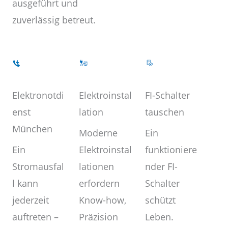
ausgeführt und
zuverlässig betreut.
Elektroinstal
Elektronotdi
FI-Schalter
lation
enst
tauschen
München
Moderne
Ein
Elektroinstal
Ein
funktioniere
lationen
Stromausfal
nder FI-
erfordern
l kann
Schalter
Know-how,
jederzeit
schützt
Präzision
auftreten –
Leben.