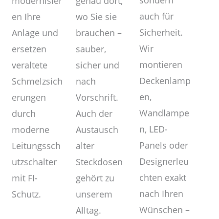
sondern
genau dort,
modernisier
auch für
wo Sie sie
en Ihre
Sicherheit.
brauchen –
Anlage und
Wir
sauber,
ersetzen
montieren
sicher und
veraltete
Deckenlamp
nach
Schmelzsich
en,
Vorschrift.
erungen
Wandlampe
Auch der
durch
n, LED-
Austausch
moderne
Panels oder
alter
Leitungssch
Designerleu
Steckdosen
utzschalter
chten exakt
gehört zu
mit FI-
nach Ihren
unserem
Schutz.
Wünschen –
Alltag.