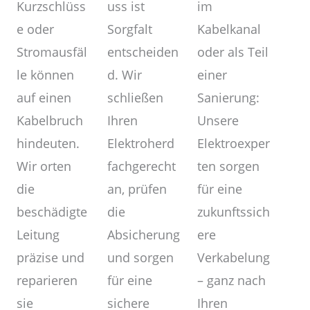
im
uss ist
Kurzschlüss
Kabelkanal
Sorgfalt
e oder
oder als Teil
entscheiden
Stromausfäl
einer
d. Wir
le können
Sanierung:
schließen
auf einen
Unsere
Ihren
Kabelbruch
Elektroexper
Elektroherd
hindeuten.
ten sorgen
fachgerecht
Wir orten
für eine
an, prüfen
die
zukunftssich
die
beschädigte
ere
Absicherung
Leitung
Verkabelung
und sorgen
präzise und
– ganz nach
für eine
reparieren
Ihren
sichere
sie