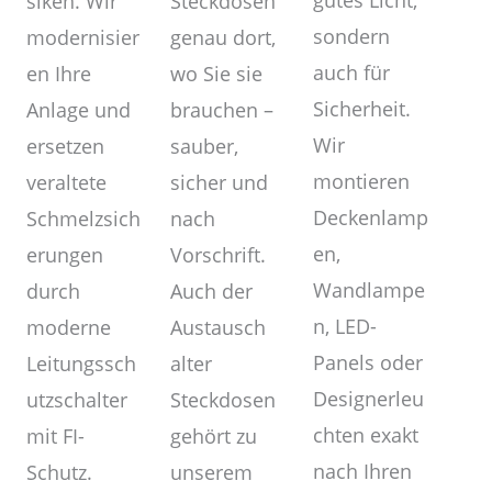
gutes Licht,
Steckdosen
siken. Wir
sondern
genau dort,
modernisier
auch für
wo Sie sie
en Ihre
Sicherheit.
brauchen –
Anlage und
Wir
sauber,
ersetzen
montieren
sicher und
veraltete
Deckenlamp
nach
Schmelzsich
en,
Vorschrift.
erungen
Wandlampe
Auch der
durch
n, LED-
Austausch
moderne
Panels oder
alter
Leitungssch
Designerleu
Steckdosen
utzschalter
chten exakt
gehört zu
mit FI-
nach Ihren
unserem
Schutz.