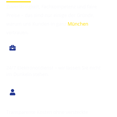
Zuverlässigkeit, Fachkompetenz und faire
Preise – das sind nur einige der Gründe,
warum uns Kunden in ganz
München
vertrauen.
Immer erreichbar
24/7 Elektronotdienst – wir lassen Sie nicht
im Dunkeln stehen.
Klarer Preis
Transparente Kosten ohne versteckte