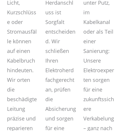
unter Putz,
Herdanschl
Licht,
im
uss ist
Kurzschlüss
Kabelkanal
Sorgfalt
e oder
oder als Teil
entscheiden
Stromausfäl
einer
d. Wir
le können
Sanierung:
schließen
auf einen
Unsere
Ihren
Kabelbruch
Elektroexper
Elektroherd
hindeuten.
ten sorgen
fachgerecht
Wir orten
für eine
an, prüfen
die
zukunftssich
die
beschädigte
ere
Absicherung
Leitung
Verkabelung
und sorgen
präzise und
– ganz nach
für eine
reparieren