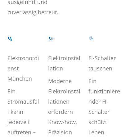
ausgeführt und
zuverlässig betreut.
Elektroinstal
Elektronotdi
FI-Schalter
lation
enst
tauschen
München
Moderne
Ein
Elektroinstal
Ein
funktioniere
lationen
Stromausfal
nder FI-
erfordern
l kann
Schalter
Know-how,
jederzeit
schützt
Präzision
auftreten –
Leben.