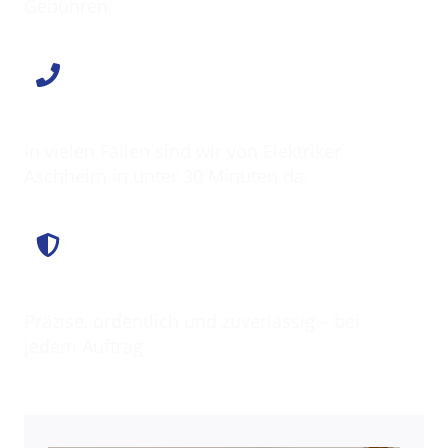
Gebühren.
Schnell vor Ort
In vielen Fällen sind wir von Elektriker
Aschheim in unter 30 Minuten da.
Saubere Arbeit
Präzise, ordentlich und zuverlässig – bei
jedem Auftrag.