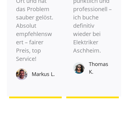
Ort und hat
pünktlich und
das Problem
professionell –
sauber gelöst.
ich buche
Absolut
definitiv
empfehlensw
wieder bei
ert – fairer
Elektriker
Preis, top
Aschheim.
Service!
Thomas
K.
Markus L.